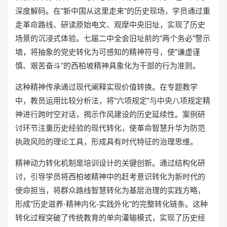
深度解码。在"新中国从这里走来"的历史现场，学员通过重
走革命路线、研读原始电文、观摩中央旧址，实现了历史
场景的沉浸式体验。七届二中全会旧址前的"两个务必"警示
墙，将抽象的党史转化为可感知的精神符号，使"谦虚谨
慎、艰苦奋斗"的西柏坡精神具象化为干部的行为准则。
这种精神传承通过现代阐释实现价值转换。在专题教学
中，教员运用比较分析法，将"六项规定"与中央八项规定精
神进行跨时空对话，揭示作风建设的历史延续性。案例研
讨环节注重历史经验的现代转化，使革命智慧升华为防范
执政风险的理论工具，形成具有时代特征的治理思维。
精神动力转化机制是培训设计的关键创新。通过结构化研
讨，引导学员将西柏坡精神中的赶考意识转化为新时代的
使命担当，将群众路线智慧转化为基层治理的实践方略，
形成"历史滋养-精神内化-实践外化"的完整转化链条。这种
转化过程突破了传统教育的单向灌输模式，实现了历史经