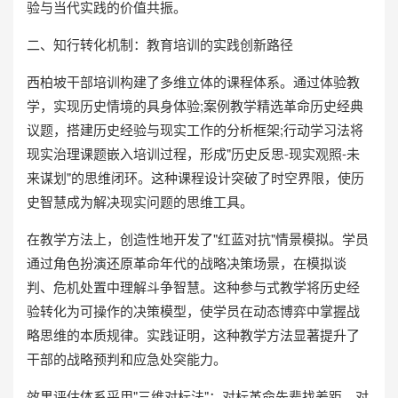
验与当代实践的价值共振。
二、知行转化机制：教育培训的实践创新路径
西柏坡干部培训构建了多维立体的课程体系。通过体验教
学，实现历史情境的具身体验;案例教学精选革命历史经典
议题，搭建历史经验与现实工作的分析框架;行动学习法将
现实治理课题嵌入培训过程，形成"历史反思-现实观照-未
来谋划"的思维闭环。这种课程设计突破了时空界限，使历
史智慧成为解决现实问题的思维工具。
在教学方法上，创造性地开发了"红蓝对抗"情景模拟。学员
通过角色扮演还原革命年代的战略决策场景，在模拟谈
判、危机处置中理解斗争智慧。这种参与式教学将历史经
验转化为可操作的决策模型，使学员在动态博弈中掌握战
略思维的本质规律。实践证明，这种教学方法显著提升了
干部的战略预判和应急处突能力。
效果评估体系采用"三维对标法"：对标革命先辈找差距，对