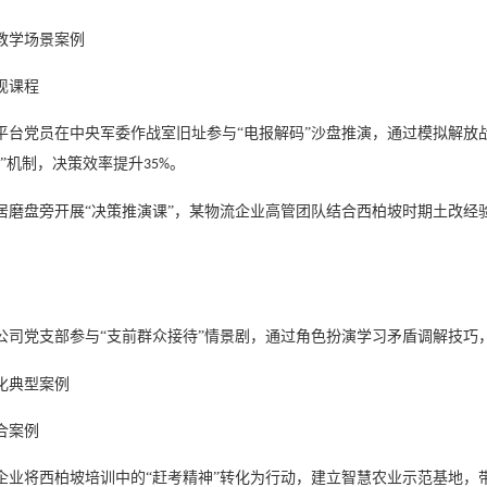
教学场景案例
现课程‌
平台党员在中央军委作战室旧址参与
“电报解码”沙盘推演，通过模拟解
团”机制，决策效率提升
。
35%
居磨盘旁开展
“决策推演课”，某物流企业高管团队结合西柏坡时期土改经
公司党支部参与
“支前群众接待”情景剧，通过角色扮演学习矛盾调解技巧
化典型案例
合案例
企业将西柏坡培训中的
“赶考精神”转化为行动，建立智慧农业示范基地，