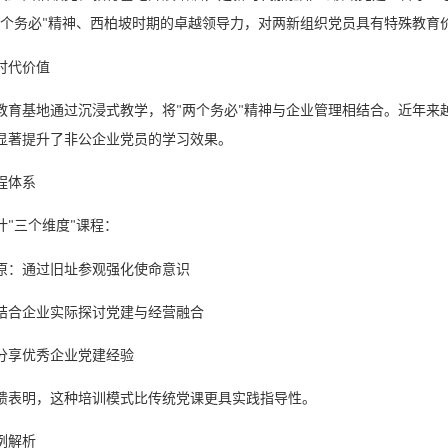
个务必
精神
、
西柏坡时期的卓越领导力，
对两新组织党员具有特殊教育
"
时代价值
教育基地
通过沉浸式教学，将
两个务必
精神与企业管理相结合。近年来
"
"
显著提升了非公企业党员的学习效果。
程体系
计
三个维度
课程：
"
"
原：通过旧址参观强化使命意识
结合企业实际探讨党建与经营融合
分享优秀企业党建经验
馈表明，这种培训模式比传统党课更具实践指导性。
例解析