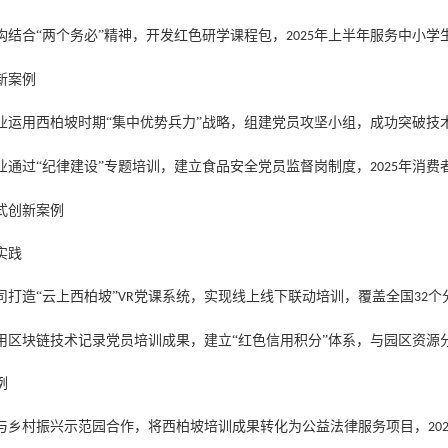
构结合
“两个务必”精神，开发红色研学课程包，
年上半年服务中小学
2025
新案例
业运用西柏坡时期
“集中优势兵力”战略，组建党员攻坚小组，成功突破技
业通过
“纪律建设”专题培训，建立食品安全党员监督岗制度，
年消费
2025
式创新案例
实践‌
司打造
“云上西柏坡”
党课系统，实现线上线下联动培训，覆盖全国
个
VR
32
用区块链技术记录党员培训成果，建立
“红色信用积分”体系，与园区资源
例
与乡村振兴示范园合作，将西柏坡培训成果转化为公益法律服务项目，
20