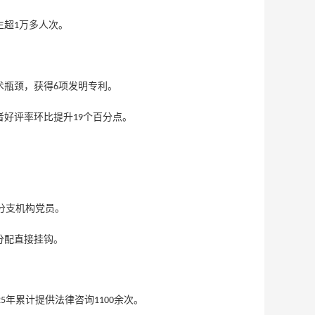
生超
万多人次。
1
术瓶颈，获得
项发明专利。
6
者好评率环比提升
个百分点。
19
分支机构党员。
分配直接挂钩。
年累计提供法律咨询
余次。
25
1100