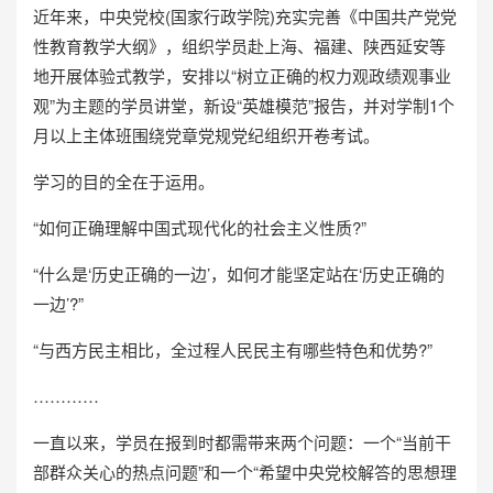
近年来，中央党校(国家行政学院)充实完善《中国共产党党
性教育教学大纲》，组织学员赴上海、福建、陕西延安等
地开展体验式教学，安排以“树立正确的权力观政绩观事业
观”为主题的学员讲堂，新设“英雄模范”报告，并对学制1个
月以上主体班围绕党章党规党纪组织开卷考试。
学习的目的全在于运用。
“如何正确理解中国式现代化的社会主义性质?”
“什么是‘历史正确的一边’，如何才能坚定站在‘历史正确的
一边’?”
“与西方民主相比，全过程人民民主有哪些特色和优势?”
…………
一直以来，学员在报到时都需带来两个问题：一个“当前干
部群众关心的热点问题”和一个“希望中央党校解答的思想理