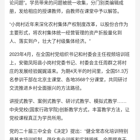
论问题”。学员带来的问题被统一收集，分门别类编辑成
册，发给相应的授课教师，由教师在课堂中予以解答。
“小岗村近年来深化农村集体产权制度改革，以股份合作为
主要形式，将农村集体统一经营管理的资产折股量化到
人、落实到户，壮大了村级集体经济。”
2023年4月，在全国村党组织书记和村委会主任视频培训班
上，安徽凤阳县小岗村党委书记、村委会主任周群之将村
庄的发展经验娓娓道来。为期4天半的时间里，全国51.3万
名参训干部在北京主课堂、各地3568个分课堂，共同研讨
交流推进乡村全面振兴的方法路径。
讲授式教学、案例式教学、研讨式教学、模拟式教学……
中央党校(国家行政学院)创新教学方式，丰富教学方法，让
党校课程真正为学员所用。
党的二十届三中全会《决定》提出：“健全常态化培训特别
是基本培训机制，强化专业训练和实践锻炼，全面提高干