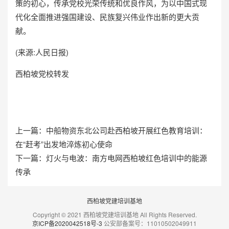
策的初心，传承党校光荣传统和优良作风，为以中国式现
代化全面推进强国建设、民族复兴伟业作出新的更大贡
献。
(来源:人民日报)
西柏坡党校
转发
上一篇：
中船物资东北公司赴西柏坡开展红色教育培训：
在“赶考”出发地淬炼初心使命
下一篇：
灯火与电波：南方电网西柏坡红色培训中的能源
传承
西柏坡党建培训基地
Copyright © 2021 西柏坡党建培训基地 All Rights Reserved.
京ICP备2020042518号-3
公安部备案号：11010502049911