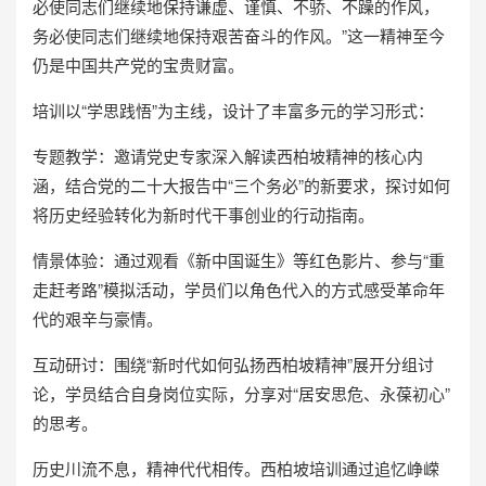
必使同志们继续地保持谦虚、谨慎、不骄、不躁的作风，
务必使同志们继续地保持艰苦奋斗的作风。”这一精神至今
仍是中国共产党的宝贵财富。
培训以“学思践悟”为主线，设计了丰富多元的学习形式：
专题教学：邀请党史专家深入解读西柏坡精神的核心内
涵，结合党的二十大报告中“三个务必”的新要求，探讨如何
将历史经验转化为新时代干事创业的行动指南。
情景体验：通过观看《新中国诞生》等红色影片、参与“重
走赶考路”模拟活动，学员们以角色代入的方式感受革命年
代的艰辛与豪情。
互动研讨：围绕“新时代如何弘扬西柏坡精神”展开分组讨
论，学员结合自身岗位实际，分享对“居安思危、永葆初心”
的思考。
历史川流不息，精神代代相传。
西柏坡培训
通过追忆峥嵘