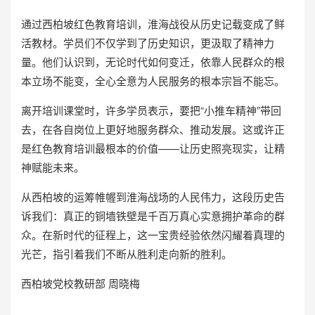
通过西柏坡红色教育培训，淮海战役从历史记载变成了鲜
活教材。学员们不仅学到了历史知识，更汲取了精神力
量。他们认识到，无论时代如何变迁，依靠人民群众的根
本立场不能变，全心全意为人民服务的根本宗旨不能忘。
离开培训课堂时，许多学员表示，要把“小推车精神”带回
去，在各自岗位上更好地服务群众、推动发展。这或许正
是红色教育培训最根本的价值——让历史照亮现实，让精
神赋能未来。
从西柏坡的运筹帷幄到淮海战场的人民伟力，这段历史告
诉我们：真正的铜墙铁壁是千百万真心实意拥护革命的群
众。在新时代的征程上，这一宝贵经验依然闪耀着真理的
光芒，指引着我们不断从胜利走向新的胜利。
西柏坡党校
教研部 周晓梅