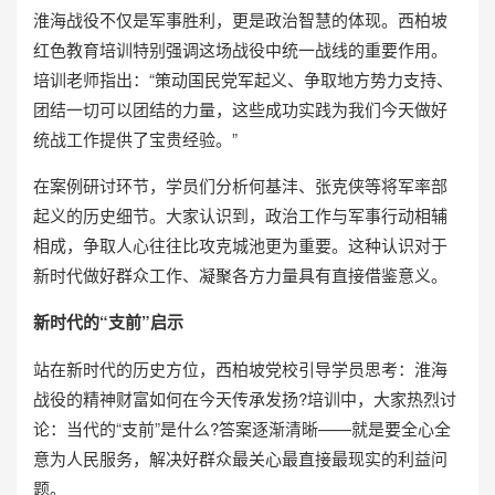
淮海战役不仅是军事胜利，更是政治智慧的体现。西柏坡
红色教育培训特别强调这场战役中统一战线的重要作用。
培训老师指出：“策动国民党军起义、争取地方势力支持、
团结一切可以团结的力量，这些成功实践为我们今天做好
统战工作提供了宝贵经验。”
在案例研讨环节，学员们分析何基沣、张克侠等将军率部
起义的历史细节。大家认识到，政治工作与军事行动相辅
相成，争取人心往往比攻克城池更为重要。这种认识对于
新时代做好群众工作、凝聚各方力量具有直接借鉴意义。
新时代的“支前”启示
站在新时代的历史方位，西柏坡党校引导学员思考：淮海
战役的精神财富如何在今天传承发扬?培训中，大家热烈讨
论：当代的“支前”是什么?答案逐渐清晰——就是要全心全
意为人民服务，解决好群众最关心最直接最现实的利益问
题。