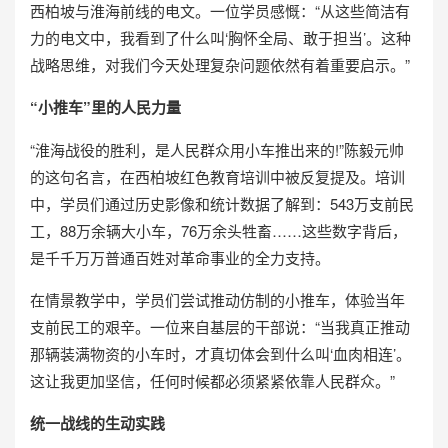
西柏坡与淮海前线的电文。一位学员感慨：“从这些简洁有
力的电文中，我看到了什么叫‘胸怀全局、敢于担当’。这种
战略思维，对我们今天处理复杂问题依然有着重要启示。”
“小推车”里的人民力量
“淮海战役的胜利，是人民群众用小车推出来的!”陈毅元帅
的这句名言，在西柏坡红色教育培训中被反复提及。培训
中，学员们通过历史影像和统计数据了解到：543万支前民
工，88万余辆大小车，76万余头牲畜……这些数字背后，
是千千万万普通百姓对革命事业的全力支持。
在情景教学中，学员们尝试推动仿制的小推车，体验当年
支前民工的艰辛。一位来自基层的干部说：“当我真正推动
那辆装满物资的小车时，才真切体会到什么叫‘血肉相连’。
这让我更加坚信，任何时候都必须紧紧依靠人民群众。”
统一战线的生动实践