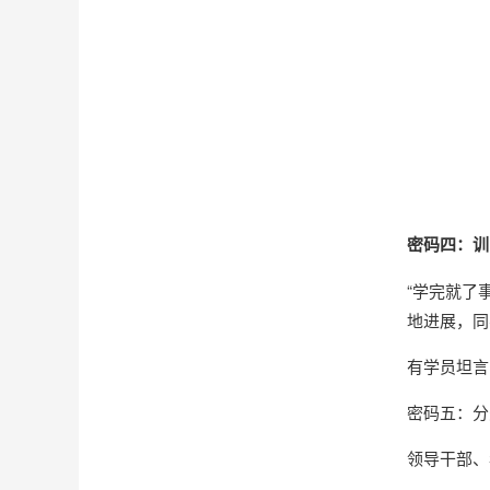
密码四：训
“学完就了
地进展，同
有学员坦言
密码五：分
领导干部、