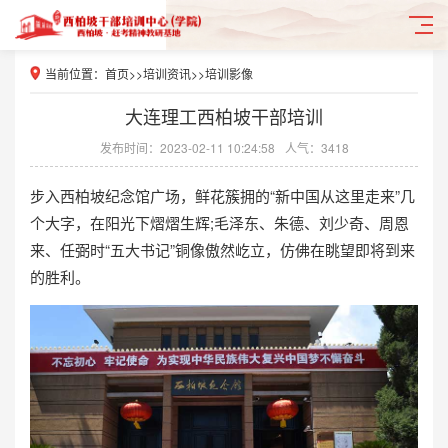
当前位置：
首页
>>
培训资讯
>>
培训影像
大连理工西柏坡干部培训
发布时间：2023-02-11 10:24:58
人气：3418
步入西柏坡纪念馆广场，鲜花簇拥的“新中国从这里走来”几
个大字，在阳光下熠熠生辉;毛泽东、朱德、刘少奇、周恩
来、任弼时“五大书记”铜像傲然屹立，仿佛在眺望即将到来
的胜利。