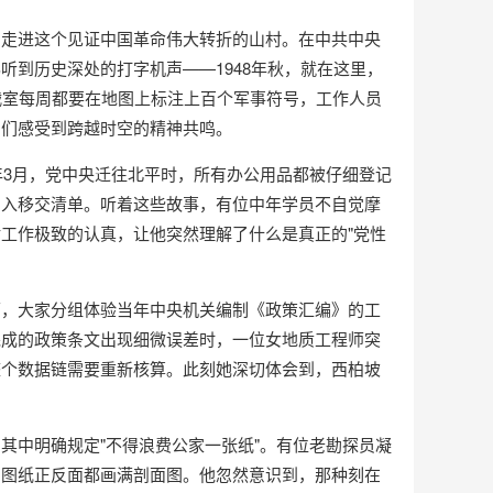
，走进这个见证中国革命伟大转折的山村。在中共中央
到历史深处的打字机声——1948年秋，就在这里，
战室每周都要在地图上标注上百个军事符号，工作人员
员们感受到跨越时空的精神共鸣。
年3月，党中央迁往北平时，所有办公用品都被仔细登记
列入移交清单。听着这些故事，有位中年学员不自觉摩
工作极致的认真，让他突然理解了什么是真正的"党性
下，大家分组体验当年中央机关编制《政策汇编》的工
完成的政策条文出现细微误差时，一位女地质工程师突
整个数据链需要重新核算。此刻她深切体会到，西柏坡
其中明确规定"不得浪费公家一张纸"。有位老勘探员凝
，图纸正反面都画满剖面图。他忽然意识到，那种刻在