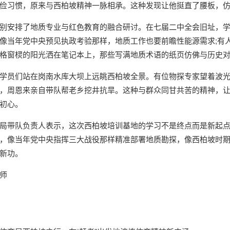
俭习惯，原来与西柏坡精神一脉相承。这种发现让他挺直了腰板，
别安排了地质专业与红色教育的融合研讨。在七届二中全会旧址，学员
像当年党中央预见执政考验那样，地质工作也要前瞻性能源需求;有
格窗棂的阳光洒在笔记本上，那些写满地质术语的纸页仿佛与历史
学员们站在岗南水库大坝上远眺西柏坡全景。有位物探专家望着波光粼
，周恩来亲自带队帮老乡挖井抗旱。这种与群众同甘共苦的精神，
初心。
局带队负责人表示，这次西柏坡培训基地的学习不是终点而是新起点
，像当年党中央指挥三大战役那样精准部署地质勘探，像西柏坡时
新功。
师