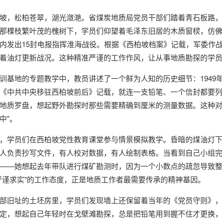
坡，松柏苍翠，湖光潋滟。省煤炭地质局党员干部们踏着青石板路
那棵枝繁叶茂的槐树下，学员们仰望着毛泽东旧居的木质窗棂，仿佛听
内发出15封电报指挥淮海战役。根据《西柏坡档案》记载，军委作
着油灯更新战况。这种精准严谨的工作作风，让从事地质勘探的学
训基地
的专题教学中，教员讲述了一个鲜为人知的历史细节：1949
《中共中央移驻西柏坡前后》记载，就连一支铅笔、一个信封都要
地质罗盘，想起野外勘探时那些需要精确到厘米的测量数据。这种对
中"。
，学员们在
西柏坡党性教育
课堂参与情景模拟教学。昏暗的煤油灯
人负责抄写文件，有人校对数据，有人绘制表格。当看到自己小组
——她想起去年带队进行煤矿勘测时，因为一个小数点的疏忽导致
严谨求实"的工作态度，正是地质工作者最需要传承的精神基因。
部旧址的土坯房里，学员们发现墙上还保留着当年的《党员守则》，
定，想起自己年轻时在戈壁滩勘探，总是把铅笔用到握不住才更换