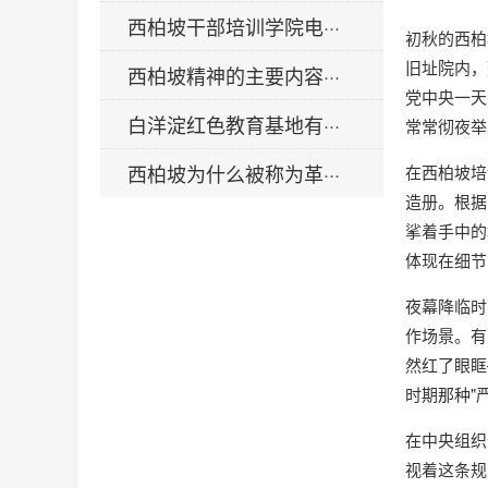
西柏坡干部培训学院电···
初秋的西柏
旧址院内，
西柏坡精神的主要内容···
党中央一天
白洋淀红色教育基地有···
常常彻夜举
西柏坡为什么被称为革···
在
西柏坡培
造册。根据
挲着手中的
体现在细节
夜幕降临时
作场景。有
然红了眼眶
时期那种"
在中央组织
视着这条规