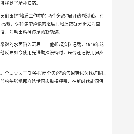
仿佛找到了精神归宿。
们围绕"地质工作中的‘两个务必’"展开热烈讨论。有
人感慨，保持谦虚谨慎的态度对地质数据分析尤为重
对话，勾勒出精神传承的新轨迹。
粼的水面陷入沉思——他想起资料记载，1948年这
让他反思如今使用先进勘探设备时，是否还记得用脚步
。全局党员干部将把"两个务必"的告诫转化为找矿报国
期节约每张纸那样珍惜国家勘探经费，在新时代能源保